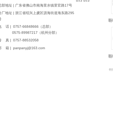
总部地址 | 广东省佛山市南海里水镇里官路17号
分厂地址 | 浙江省绍兴上虞区沥海街道海东路295
号
盼
电 话 | 0757-66848666（总部）
0575-89987217（杭州分部）
传 真 | 0757-88532058
邮 箱 | panpanyj@163.com
盼
特